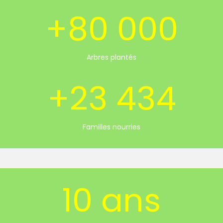
+80 000
Arbres plantés
+23 434
Familles nourries
10 ans