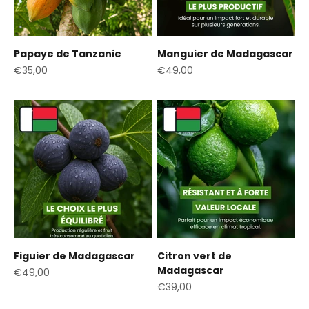
Papaye de Tanzanie
Manguier de Madagascar
Prix de vente
Prix de vente
€35,00
€49,00
Figuier de Madagascar
Citron vert de
Madagascar
Prix de vente
€49,00
Prix de vente
€39,00