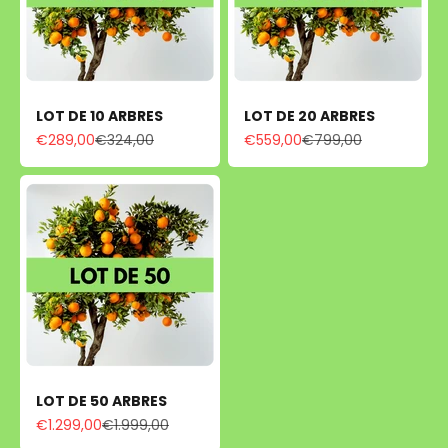
LOT DE 10 ARBRES
LOT DE 20 ARBRES
Prix de vente
Prix normal
Prix de vente
Prix normal
€289,00
€324,00
€559,00
€799,00
LOT DE 50 ARBRES
Prix de vente
Prix normal
€1.299,00
€1.999,00