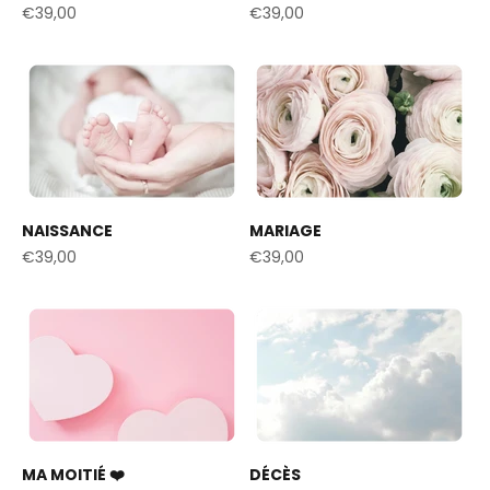
Prix de vente
Prix de vente
€39,00
€39,00
NAISSANCE
MARIAGE
Prix de vente
Prix de vente
€39,00
€39,00
MA MOITIÉ ❤️
DÉCÈS