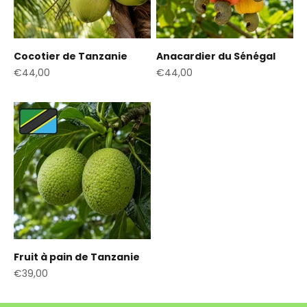
Cocotier de Tanzanie
Anacardier du Sénégal
Prix de vente
Prix de vente
€44,00
€44,00
Fruit à pain de Tanzanie
Prix de vente
€39,00