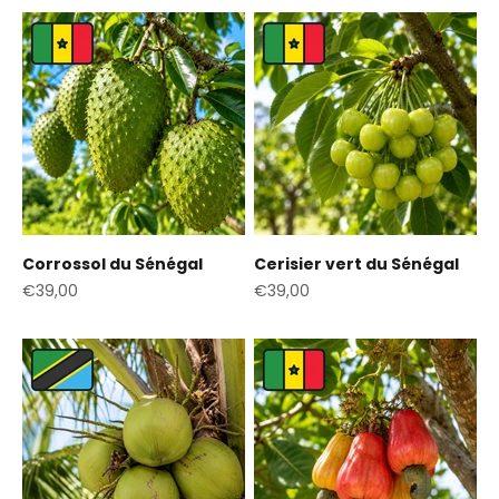
Corrossol du Sénégal
Cerisier vert du Sénégal
Prix de vente
Prix de vente
€39,00
€39,00